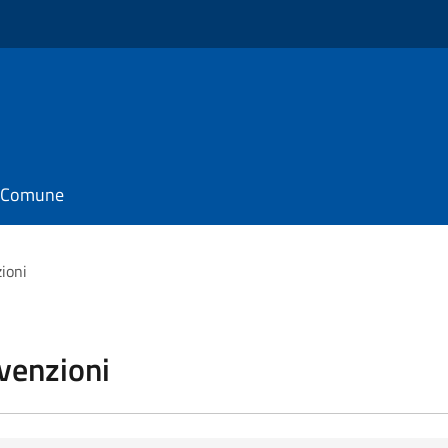
il Comune
zioni
vvenzioni